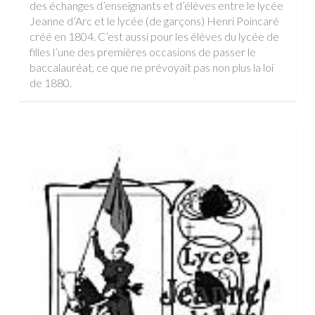
des échanges d’enseignants et d’élèves entre le lycée
Jeanne d’Arc et le lycée (de garçons) Henri Poincaré
créé en 1804. C’est aussi pour les élèves du lycée de
filles l’une des premières occasions de passer le
baccalauréat, ce que ne prévoyait pas non plus la loi
de 1880.