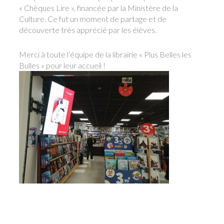
« Chèques Lire », financée par la Ministère de la
Culture. Ce fut un moment de partage et de
découverte très apprécié par les élèves.
Merci à toute l’équipe de la librairie « Plus Belles les
Bulles » pour leur accueil !