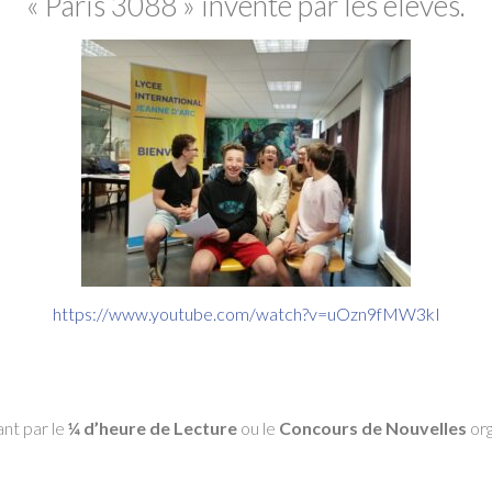
« Paris 3088 » inventé par les élèves.
https://www.youtube.com/watch?v=uOzn9fMW3kI
ant par le
¼ d’heure de Lecture
ou le
Concours de Nouvelles
org