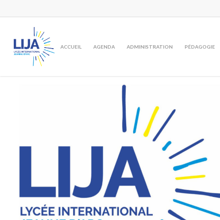
Skip
to
main
content
ACCUEIL
AGENDA
ADMINISTRATION
PÉDAGOGIE