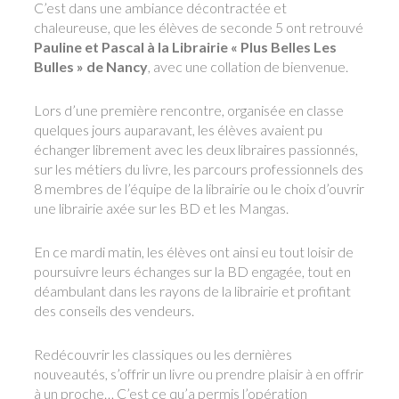
C’est dans une ambiance décontractée et
chaleureuse, que les élèves de seconde 5 ont retrouvé
Pauline et Pascal à la Librairie « Plus Belles Les
Bulles » de Nancy
, avec une collation de bienvenue.
Lors d’une première rencontre, organisée en classe
quelques jours auparavant, les élèves avaient pu
échanger librement avec les deux libraires passionnés,
sur les métiers du livre, les parcours professionnels des
8 membres de l’équipe de la librairie ou le choix d’ouvrir
une librairie axée sur les BD et les Mangas.
En ce mardi matin, les élèves ont ainsi eu tout loisir de
poursuivre leurs échanges sur la BD engagée, tout en
déambulant dans les rayons de la librairie et profitant
des conseils des vendeurs.
Redécouvrir les classiques ou les dernières
nouveautés, s’offrir un livre ou prendre plaisir à en offrir
à un proche… C’est ce qu’a permis l’opération