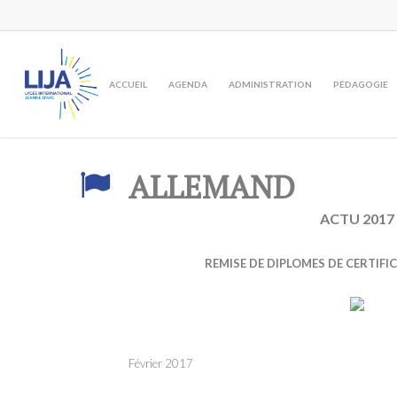
Skip
to
main
content
ACCUEIL
AGENDA
ADMINISTRATION
PÉDAGOGIE
ALLEMAND
ACTU 2017
REMISE DE DIPLOMES DE CERTIFI
Février 2017