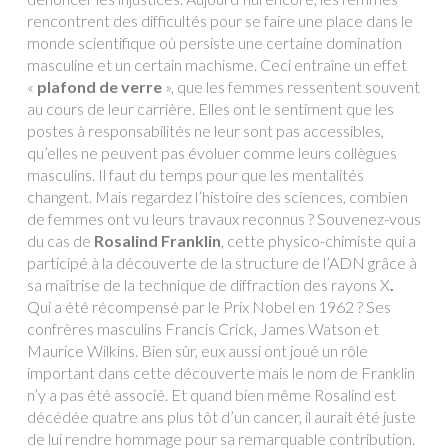
rencontrent des difficultés pour se faire une place dans le
monde scientifique où persiste une certaine domination
masculine et un certain machisme. Ceci entraîne un effet
«
plafond de verre
», que les femmes ressentent souvent
au cours de leur carrière. Elles ont le sentiment que les
postes à responsabilités ne leur sont pas accessibles,
qu’elles ne peuvent pas évoluer comme leurs collègues
masculins. Il faut du temps pour que les mentalités
changent. Mais regardez l’histoire des sciences, combien
de femmes ont vu leurs travaux reconnus ? Souvenez-vous
du cas de
Rosalind Franklin
, cette physico-chimiste qui a
participé à la découverte de la structure de l’ADN grâce à
sa maîtrise de la technique de diffraction des rayons X
.
Qui a été récompensé par le Prix Nobel en 1962 ? Ses
confrères masculins Francis Crick, James Watson et
Maurice Wilkins. Bien sûr, eux aussi ont joué un rôle
important dans cette découverte mais le nom de Franklin
n’y a pas été associé. Et quand bien même Rosalind est
décédée quatre ans plus tôt d’un cancer, il aurait été juste
de lui rendre hommage pour sa remarquable contribution.