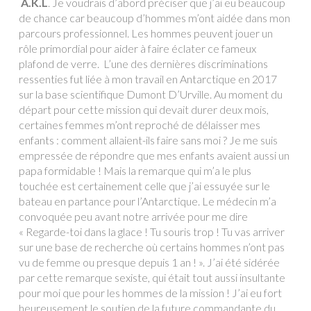
A.K.L
. Je voudrais d’abord préciser que j’ai eu beaucoup
de chance car beaucoup d’hommes m’ont aidée dans mon
parcours professionnel. Les hommes peuvent jouer un
rôle primordial pour aider à faire éclater ce fameux
plafond de verre. L’une des dernières discriminations
ressenties fut liée à mon travail en Antarctique en 2017
sur la base scientifique Dumont D’Urville. Au moment du
départ pour cette mission qui devait durer deux mois,
certaines femmes m’ont reproché de délaisser mes
enfants : comment allaient-ils faire sans moi ? Je me suis
empressée de répondre que mes enfants avaient aussi un
papa formidable ! Mais la remarque qui m’a le plus
touchée est certainement celle que j’ai essuyée sur le
bateau en partance pour l’Antarctique. Le médecin m’a
convoquée peu avant notre arrivée pour me dire
« Regarde-toi dans la glace ! Tu souris trop ! Tu vas arriver
sur une base de recherche où certains hommes n’ont pas
vu de femme ou presque depuis 1 an ! ». J’ai été sidérée
par cette remarque sexiste, qui était tout aussi insultante
pour moi que pour les hommes de la mission ! J’ai eu fort
heureusement le soutien de la future commandante du