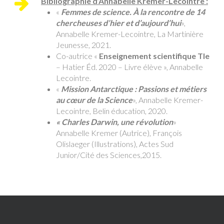
Bibliographie d’Annabelle Kremer-Lecointre :
«
Femmes de science. À la rencontre de 14
chercheuses d’hier et d’aujourd’hui
»,
Annabelle Kremer-Lecointre, La Martinière
Jeunesse, 2021.
Co-autrice «
Enseignement scientifique Tle
– Hatier Éd. 2020 – Livre élève », Annabelle
Lecointre.
«
Mission Antarctique : Passions et métiers
au cœur de la Science
», Annabelle Kremer-
Lecointre, Belin éducation, 2020.
« Charles Darwin, une révolution
»
Annabelle Kremer (Autrice), François
Olislaeger (Illustrations), Actes Sud
Junior/Cité des Sciences,2015.