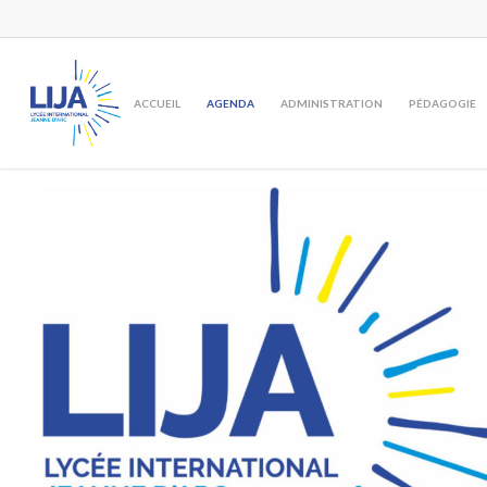
Skip
to
main
content
ACCUEIL
AGENDA
ADMINISTRATION
PÉDAGOGIE