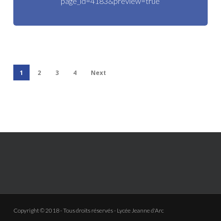
page_id=4183&preview=true
1
2
3
4
Next
Copyright © 2018 - Tous droits réservés - Lycée Jeanne d'Arc