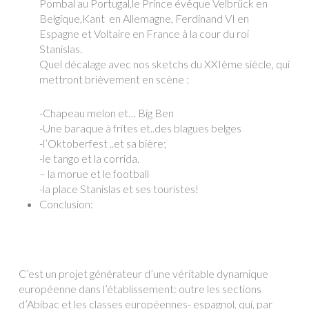
Pombal au Portugal,le Prince évêque Velbrück en
Belgique,Kant en Allemagne, Ferdinand VI en
Espagne et Voltaire en France à la cour du roi
Stanislas.
Quel décalage avec nos sketchs du XXIème siècle, qui
mettront brièvement en scène :
-Chapeau melon et… Big Ben
-Une baraque à frites et..des blagues belges
-l’Oktoberfest ..et sa bière;
-le tango et la corrida.
– la morue et le football
-la place Stanislas et ses touristes!
Conclusion:
C’est un projet générateur d’une véritable dynamique
européenne dans l’établissement: outre les sections
d’Abibac et les classes européennes- espagnol, qui, par