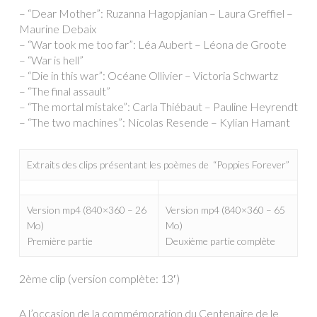
– “Dear Mother”: Ruzanna Hagopjanian – Laura Greffiel –
Maurine Debaix
– “War took me too far”: Léa Aubert – Léona de Groote
– “War is hell”
– “Die in this war”: Océane Ollivier – Victoria Schwartz
– “The final assault”
– “The mortal mistake”: Carla Thiébaut – Pauline Heyrendt
– “The two machines”: Nicolas Resende – Kylian Hamant
Extraits des clips présentant les poèmes de “Poppies Forever”
Version mp4 (840×360 – 26
Version mp4 (840×360 – 65
Mo)
Mo)
Première partie
Deuxième partie complète
2ème clip (version complète: 13′)
A l’occasion de la commémoration du Centenaire de le