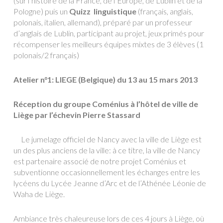
(sur l’histoire de la France, de l’Europe, de Lublin et de la
Pologne) puis un
Quizz linguistique
(français, anglais,
polonais, italien, allemand), préparé par un professeur
d’anglais de Lublin, participant au projet, jeux primés pour
récompenser les meilleurs équipes mixtes de 3 élèves (1
polonais/2 français)
Atelier n°1: LIEGE (Belgique) du 13 au 15 mars 2013
Réception du groupe Coménius à l’hôtel de ville de
Liège par l’échevin Pierre Stassard
Le jumelage officiel de Nancy avec la ville de Liège est
un des plus anciens de la ville: à ce titre, la ville de Nancy
est partenaire associé de notre projet Coménius et
subventionne occasionnellement les échanges entre les
lycéens du Lycée Jeanne d’Arc et de l’Athénée Léonie de
Waha de Liège.
Ambiance très chaleureuse lors de ces 4 jours à Liège, où