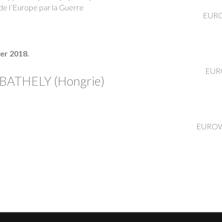
 de l’Europe par la Guerre
EURO
er 2018.
EUR
MBATHELY (Hongrie)
EUROW