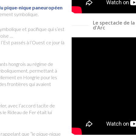
 du pique-nique paneuropéen
nement symbolique.
Le spectacle de la
d'Arc
mbolique et pacifique qui s’est
roise …
l’Est passés à l’Ouest ce jour là
ants hongrois au régime de
ymboliquement, permettant à
iellement en Hongrie pour les
des frontières qui avaient
r, avec l’accord tacite de
 le Rideau de Fer était lui
 rappelant que “le pique-nique