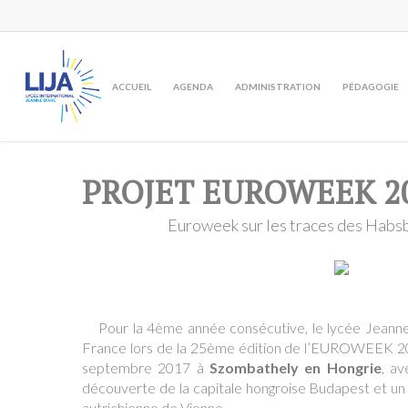
Skip
to
main
content
ACCUEIL
AGENDA
ADMINISTRATION
PÉDAGOGIE
PROJET EUROWEEK 2
Euroweek sur les traces des Habs
Pour la 4ème année consécutive, le lycée Jeanne
France lors de la 25ème édition de l’EUROWEEK 20
septembre 2017 à
Szombathely en Hongrie
, av
découverte de la capitale hongroise Budapest et un a
autrichienne de Vienne.