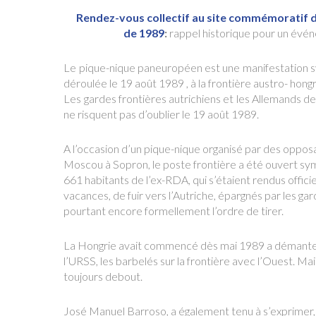
Rendez-vous collectif au site commémoratif
de 1989
:
rappel historique pour un évé
Le pique-nique paneuropéen est une manifestation sy
déroulée le 19 août 1989 , à la frontière austro- hong
Les gardes frontières autrichiens et les Allemands de 
ne risquent pas d’oublier le 19 août 1989.
A l’occasion d’un pique-nique organisé par des oppos
Moscou à Sopron, le poste frontière a été ouvert s
661 habitants de l’ex-RDA, qui s’étaient rendus offic
vacances, de fuir vers l’Autriche, épargnés par les gar
pourtant encore formellement l’ordre de tirer.
La Hongrie avait commencé dès mai 1989 a démantele
l’URSS, les barbelés sur la frontière avec l’Ouest. Mais
toujours debout.
José Manuel Barroso, a également tenu à s’exprimer,