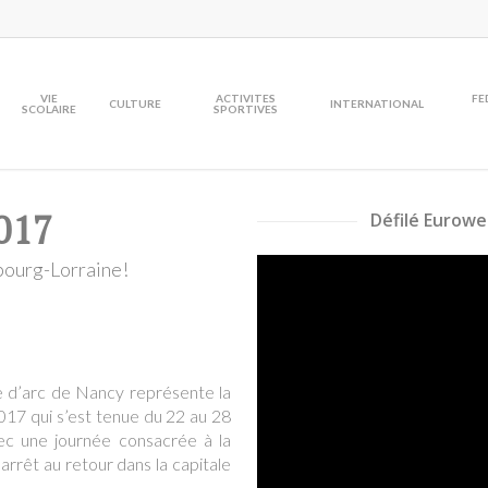
VIE
ACTIVITES
FE
CULTURE
INTERNATIONAL
SCOLAIRE
SPORTIVES
017
Défilé Eurowe
bourg-Lorraine!
 d’arc de Nancy représente la
17 qui s’est tenue du 22 au 28
ec une journée consacrée à la
rrêt au retour dans la capitale