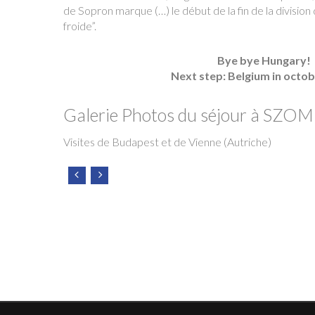
de Sopron marque (…) le début de la fin de la division
froide”.
Bye bye Hungary!
Next step: Belgium in octob
Galerie Photos du séjour à SZO
Visites de Budapest et de Vienne (Autriche)