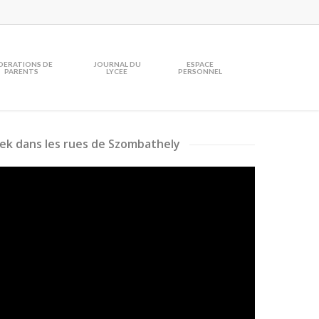
DERATIONS DE
JOURNAL DU
ESPACE
PARENTS
LYCEE
PERSONNEL
ek dans les rues de Szombathely