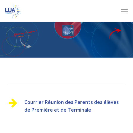
Skip
Men
to
main
content
Courrier Réunion des Parents des élèves
de Première et de Terminale