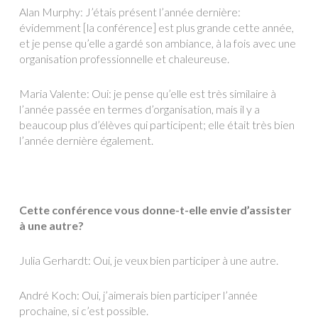
Alan Murphy: J’étais présent l’année dernière:
évidemment [la conférence] est plus grande cette année,
et je pense qu’elle a gardé son ambiance, à la fois avec une
organisation professionnelle et chaleureuse.
Maria Valente: Oui: je pense qu’elle est très similaire à
l’année passée en termes d’organisation, mais il y a
beaucoup plus d’élèves qui participent; elle était très bien
l’année dernière également.
Cette conférence vous donne-t-elle envie d’assister
à une autre?
Julia Gerhardt: Oui, je veux bien participer à une autre.
André Koch: Oui, j’aimerais bien participer l’année
prochaine, si c’est possible.