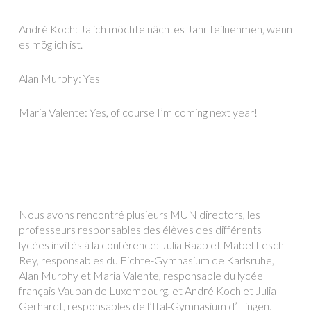
André Koch: Ja ich möchte nächtes Jahr teilnehmen, wenn
es möglich ist.
Alan Murphy: Yes
Maria Valente: Yes, of course I’m coming next year!
Nous avons rencontré plusieurs MUN directors, les
professeurs responsables des élèves des différents
lycées invités à la conférence: Julia Raab et Mabel Lesch-
Rey, responsables du Fichte-Gymnasium de Karlsruhe,
Alan Murphy et Maria Valente, responsable du lycée
français Vauban de Luxembourg, et André Koch et Julia
Gerhardt, responsables de l’Ital-Gymnasium d’Illingen.