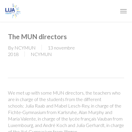
Skip
Men
to
main
content
The MUN directors
By
NCYMUN
13 novembre
2018
NCYMUN
We met up with some MUN directors, the teachers who
are in charge of the students from the different
schools: Julia Raab and Mabel Lesch-Rey, in charge of the
Fichte-Gymnasium from Karlsruhe, Alan Murphy and
Maria Valente, in charge of the lycée français Vauban from
Luxembourg, and André Koch and Julia Gerhardt, in charge
of the Ital-Gymnasium from Illingen.