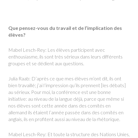
Que pensez-vous du travail et de l’implication des
élèves?
Mabel Lesch-Rey: Les élèves participent avec
enthousiasme, ils sont très sérieux dans leurs différents
groupes et se dédient aux questions.
Julia Raab: D’après ce que mes élèves m’ont dit, ils ont
bien travaillé; j’ai l’impression qu’ils prennent [les débats]
au sérieux. Pour moi, la conférence est une bonne
initiative: au niveau de la langue déjà, parce que même si
nos élèves sont cette année dans des comités en
allemand ils étaient l’année passée dans des comités en
anglais, ils en profitent aussi au niveau de la rhétorique.
Mabel Lesch-Rey: Et toute la structure des Nations Unies,