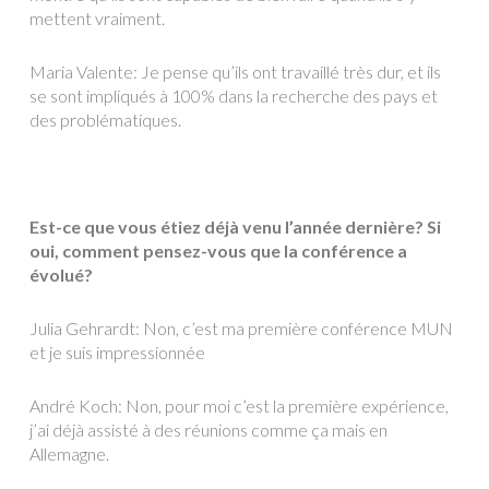
mettent vraiment.
Maria Valente: Je pense qu’ils ont travaillé très dur, et ils
se sont impliqués à 100% dans la recherche des pays et
des problématiques.
Est-ce que vous étiez déjà venu l’année dernière? Si
oui, comment pensez-vous que la conférence a
évolué?
Julia Gehrardt: Non, c’est ma première conférence MUN
et je suis impressionnée
André Koch: Non, pour moi c’est la première expérience,
j’ai déjà assisté à des réunions comme ça mais en
Allemagne.