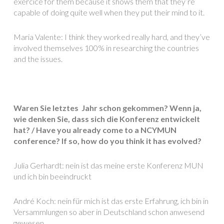
exercice for them because it shows them that they’re
capable of doing quite well when they put their mind to it.
Maria Valente: I think they worked really hard, and they’ve
involved themselves 100% in researching the countries
and the issues.
Waren Sie letztes Jahr schon gekommen?
Wenn ja,
wie denken Sie, dass sich die Konferenz entwickelt
hat? / Have you already come to a NCYMUN
conference? If so, how do you think it has evolved?
Julia Gerhardt: nein ist das meine erste Konferenz MUN
und ich bin beeindruckt
André Koch: nein für mich ist das erste Erfahrung, ich bin in
Versammlungen so aber in Deutschland schon anwesend
gewesen.