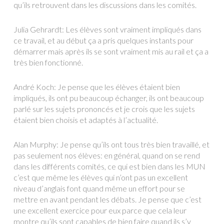
qu’ils retrouvent dans les discussions dans les comités.
Julia Gehrardt: Les élèves sont vraiment impliqués dans
ce travail, et au début ça a pris quelques instants pour
démarrer mais après ils se sont vraiment mis au rail et ça a
très bien fonctionné.
André Koch: Je pense que les élèves étaient bien
impliqués, ils ont pu beaucoup échanger, ils ont beaucoup
parlé sur les sujets prononcés et je crois que les sujets
étaient bien choisis et adaptés à l’actualité.
Alan Murphy: Je pense qu’ils ont tous très bien travaillé, et
pas seulement nos élèves: en général, quand on se rend
dans les différents comités, ce qui est bien dans les MUN
c’est que même les élèves qui n’ont pas un excellent
niveau d’anglais font quand même un effort pour se
mettre en avant pendant les débats. Je pense que c’est
une excellent exercice pour eux parce que cela leur
montre qu’ils sont capables de bien faire quand ils s’y