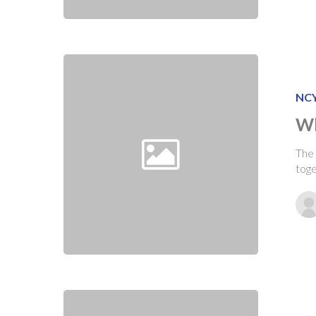
NC
Wh
The 
tog