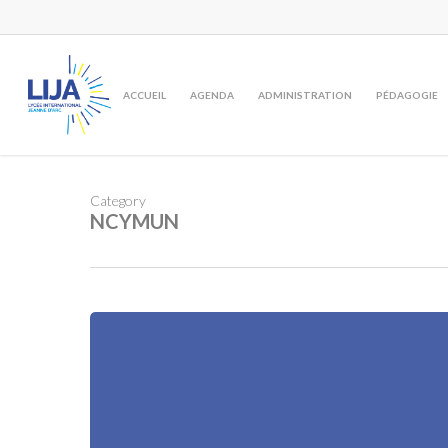
Skip
to
main
content
ACCUEIL
AGENDA
ADMINISTRATION
PÉDAGOGIE
Category
NCYMUN