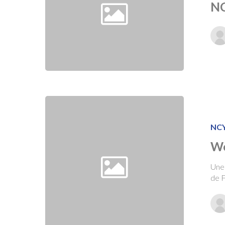
NC
NC
We
Une 
de 