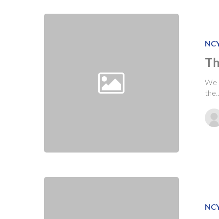
NC
Th
We m
the
NC